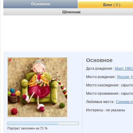
Основное
Блог
( 0 )
Шпионаж
Основное
Дата рождения :
Март
1981
Место рождения :
Россия
,
Н
Место нахождения : скрыто
Место проживания : скрыто
Любимые места :
Синема-п
Интересы : не указаны
Портрет заполнен на 71 %