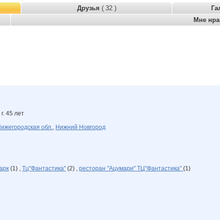
Друзья
( 32 )
Га
Мне нр
г. 45 лет
ижегородская обл.
,
Нижний Новгород
арк
(1) ,
Тц"Фантастика"
(2) ,
ресторан "Ацумари" ТЦ"Фантастика"
(1)