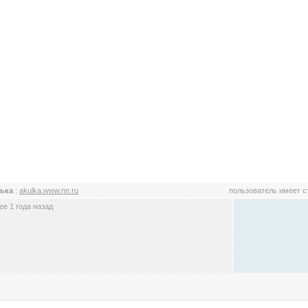
лька
:
akulka.www.nn.ru
пользователь имеет 
е 1 года назад