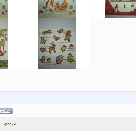
лубах
ТОфорум