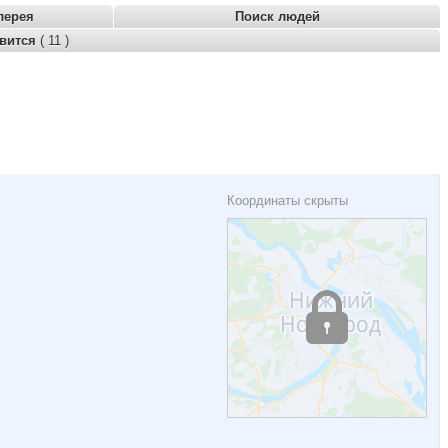
лерея
Поиск людей
авится
( 11 )
Координаты скрыты