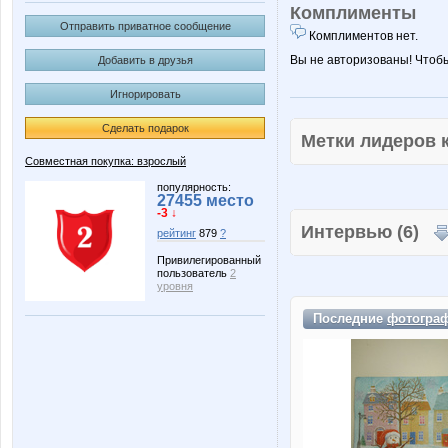
Комплименты
Отправить приватное сообщение
Комплиментов нет.
Вы не авторизованы! Чтоб
Добавить в друзья
Игнорировать
Сделать подарок
Метки лидеров
Совместная покупка: взрослый
популярность:
27455 место
-3 ↓
Интервью (6)
рейтинг
879
?
Привилегированный
пользователь
2
уровня
Последние
фотогра